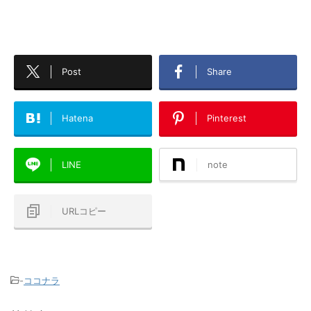
Post
Share
Hatena
Pinterest
LINE
note
URLコピー
-
ココナラ