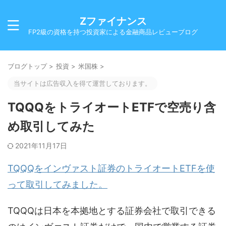
Zファイナンス
FP2級の資格を持つ投資家による金融商品レビューブログ
ブログトップ
>
投資
>
米国株
>
当サイトは広告収入を得て運営しております。
TQQQをトライオートETFで空売り含
め取引してみた
2021年11月17日
TQQQをインヴァスト証券のトライオートETFを使
って取引してみました。
TQQQは日本を本拠地とする証券会社で取引できる