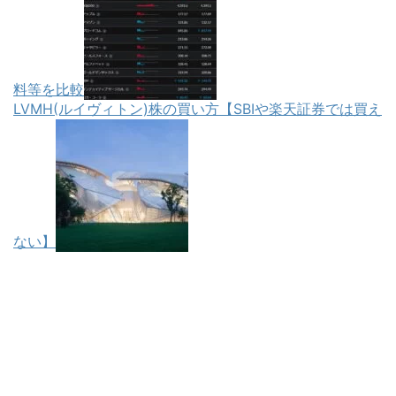
料等を比較
LVMH(ルイヴィトン)株の買い方【SBIや楽天証券では買え
ない】