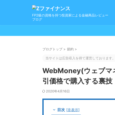
FP2級の資格を持つ投資家による金融商品レビュー
ブログ
ブログトップ
>
節約
>
当サイトは広告収入を得て運営しております
WebMoney(ウェ
引価格で購入する裏技
2020年4月16日
目次
[
非表示
]